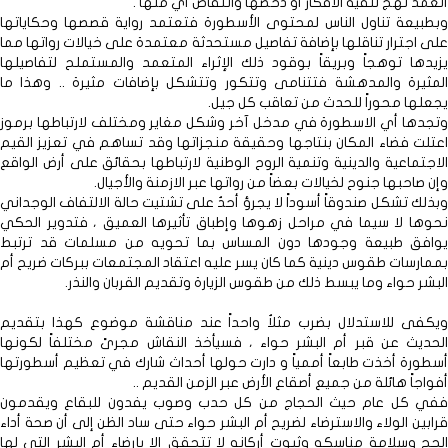
أتعمد نهج تنقية الأفكار أو دحضها وانتقاص أي منها .
وبطبيعة تناول الناس لمحتوى الأسطورة فتعتمد رواية قصصها وحكاياتها
على اجترار تناقلها بإضافة تفاصيل مستحدثة معتمدة على خيالات رواتها مما
يزيدها توهجاً وبريقاً بوقود ذلك الإثراء المتعمد والمستملح لتفاصيلها
المثيرة والمدهشة فتتنامى وتتكور وتتشكل بإضافات مثيرة .. وهذا ما
يجعلها محوراً للحدث من تعاقب كل جيل.
وتجدها أي الاسطورة في مدخل آخر وشكل مغاير ومختلف لارتباطها برموز
اعتلت فضاء المكان بنتاجها وحقيقة منجزاتها وقد تساهم في تعزيز القيم
الاجتماعية والدينية وتنمية الروح الوطنية لارتباطها بحقائق على أرض الواقع
وإن صاحبها جنوح لخيالات بعضاً من رواتها عبر الازمنة والأجيال.
وبذلك تشكل صندوقاً أسوداً لا يجرؤ أحدٌ على تشتيت حالة الالتفاف الوجداني
نحوها لا سيما في مراحل زهوها وإطباق تأثيرها العميق ، فتدوير الحكي
يوافق طبيعة وجودها دون المساس بما تحويه من مسلمات قد ترتبط
بممارسات طقوس دينية كما كان يسر عليه اعتقاد المجتمعات ببركات ضريح أم
البشر حواء وما يبسط ذلك من طقوس الزيارة وتقديم القربان والنذر.
ويكفى للاستدلال بضرب مثلاٌ واحداً عند مناقشة موضوع كهذا بتقديم
الحديث عن قبر أم البشر حواء ، فسيأخذ النقاش مجرىً مختلفاً لكونها
أسطورة أخذت طابعاً أممياً و دارت حولها أحداث شارك في تعظيم أسطورتها
أفواجاً هائلة من جميع أصقاع الأرض عبر الزمن القديم ..
ففي كل عام حيث الحجاج من كل حدب وصوب يفدون للبقاع ويقدمون
قرابين الولاء والاسترضاء لضريح أم البشر حواء حتى ساد الظن إلى أن صحة أداء
الحج وسلامة مناسكه وثبوت أركانه لا تتحقق إلا بإرضاء أم البشر التي لها