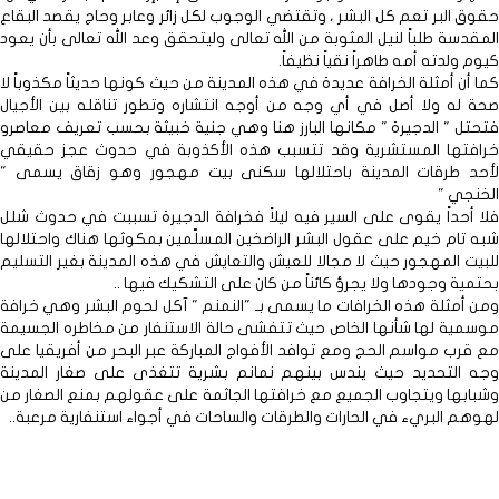
حقوق البر تعم كل البشر ، وتقتضي الوجوب لكل زائر وعابر وحاج يقصد البقاع
المقدسة طلباً لنيل المثوبة من الله تعالى وليتحقق وعد الله تعالى بأن يعود
كيوم ولدته أمه طاهراً نقياً نظيفاً.
كما أن أمثلة الخرافة عديدة في هذه المدينة من حيث كونها حديثاً مكذوباً لا
صحة له ولا أصل في أي وجه من أوجه انتشاره وتطور تناقله بين الأجيال
فتحتل " الدجيرة " مكانها البارز هنا وهي جنية خبيثة بحسب تعريف معاصرو
خرافتها المستشرية وقد تتسبب هذه الأكذوبة في حدوث عجز حقيقي
لأحد طرقات المدينة باحتلالها سكنى بيت مهجور وهو زقاق يسمى "
الخنجي "
فلا أحداً يقوى على السير فيه ليلاً فخرافة الدجيرة تسببت في حدوث شلل
شبه تام خيم على عقول البشر الراضخين المسلّمين بمكوثها هناك واحتلالها
للبيت المهجور حيث لا مجالا للعيش والتعايش في هذه المدينة بغير التسليم
بحتمية وجودها ولا يجرؤ كائناً من كان على التشكيك فيها ..
ومن أمثلة هذه الخرافات ما يسمى بـ "النمنم " آكل لحوم البشر وهي خرافة
موسمية لها شأنها الخاص حيث تتفشى حالة الاستنفار من مخاطره الجسيمة
مع قرب مواسم الحج ومع توافد الأفواج المباركة عبر البحر من أفريقيا على
وجه التحديد حيث يندس بينهم نمانم بشرية تتغذى على صغار المدينة
وشبابها ويتجاوب الجميع مع خرافتها الجاثمة على عقولهم بمنع الصغار من
لهوهم البريء في الحارات والطرقات والساحات في أجواء استنفارية مرعبة..