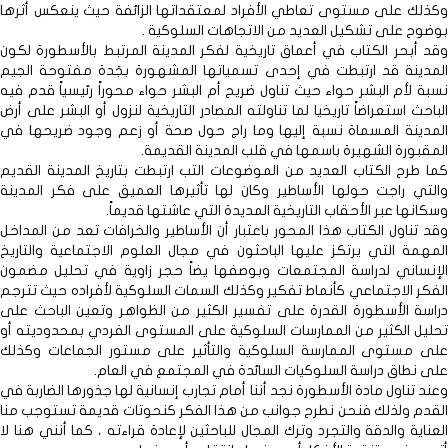
وكذلك على مستوى تعاطي الأفراد لمعتقداتها الزائفة حيث ينعكس أثرها
بوضوح على تشكيل العديد من الاتجاهات السلوكية .
وقد أبحر الكتاب في أعماق تاريخية لفكر المدينة المرتبط بالأسطورة لكون
المدينة قد ارتبطت في إحدى تسمياتها المشهورة بجَدة مفتوحة الجيم
نسبة لأم البشر حواء حيث تناول ضريح أم البشر حواء محوراً رئيسياً قدم فيه
الباحث استعراضاً تاريخيا لما تناولته المصادر التاريخية لنزول أو البشر على أرض
المدينة المسماة نسبة إليها وما راج حول صحة أو زعم وجود ضريحها في
المقبورة الشهيرة باسمها في قلب المدينة القديمة.
كما طرح الكتاب العديد من الموضوعات التب ارتبطت بتاريخ المدينة القديم
والتي راجت حولها الأساطير وكان لها تأثيرها العميق على فكر المدينة
وسكانها عبر الأحقاب التاريخية المديدة التي عاشتها قديماً.
وقد تناول الكتاب هذا المحور باعتبار أن الأساطير والخرافات تعد من المداخل
المهمة التي يرتكز عليها الباحثون في مجال العلوم الاجتماعية والتاريخ
الإنساني لدراسة المجتمعات وبوصفها يضاً حجر زاوية في تحليل مضمون
الفكر الاجتماعي كأنماط تفكير وكذلك السمات السلوكية لأفراده حيث تترجم
دراسة الأسطورة القدرة على تفسير الكثير من الظواهر وتعين الباحث على
تحليل الكثير من الممارسات السلوكية على المستوى الفردي بمحدوديته أو
على مستوى الممارسة السلوكية والتأثير على مستور الجماعات وكذلك
على نطاق دراسة السلوكيات السائدة في المجتمع في العام.
وعند تناول مادة الأسطورة نجد أننا أمام تجارب إنسانية لها جذورها الضاربة في
القدم ولذلك فنحن نطرح جوانب من هذا الفكر كنحوتات قديمة تستوجب منا
العناية والدقة والتجرد وترك المجال للباحثين لإعادة قراءته ، كما أنني هنا لا