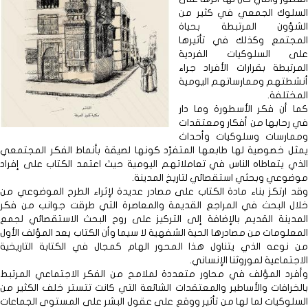
السلوك الجمعي في كثير من
الشؤون المرتبطة بحياة
المجتمع وكذلك في تأثيرها
على السلوكيات الفردية
المرتبطة بقرارات الأفراد جراء
أنشطتهم وممارساتهم اليومية
المختلفة.
كما أن فكر الأسطورة وما دار
في رحابها من أفكار ومعتقدات
وممارسات وسلوكيات وأحداث
يمثل خصوصية لها طابعها المتفرّد كونها لصيقة بأنماط الفكر المجتمعي
الذي يتعاطاه الناس في تعاملاتهم اليومية حيث اعتمد الكتاب على إفراد
موضوعي وبحثي استقصائي لتاريخ المدينة.
وقد ارتكز بناء مادة الكتاب على مصادر عديدة لإثراء الطرح الموضوعي من
خلال البحث في المراجع القديمة والمعاصرة التي طرقت جوانب من فكر
المدينة القديم بالإضافة إلى التركيز على روح البحث الاستقصائي لجمع
المعلومات من مصادرها الحية الشفهية لا سيما وأن الكتاب يعد المؤلف الأول
من نوعه الذي يتناول هذا المحور الهام كمجال في الكتابة التاريخية
الاجتماعية لموروثنا الإنساني.
وأفرد المؤلف في محاور متعددة لملامح من الفكر الاجتماعي المرتبط
بالخرافات والأساطير والمعتقدات الشائعة التي كانت تتستر خلف الكثير من
السلوكيات لما لها من تأثير ووقع على عقول البشر على المستوى الجماعات