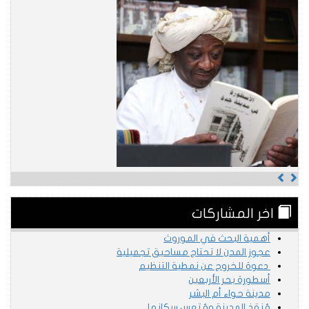
Previous
Next
اخر المشاركات
أهمية البحث في الموروث
عجوز المدن لا تحتاج مساحيق تجميلية
دعوة للخروج عن نمطية التنظيم
أسطورة بحر الأربعين
مدينة حواء أم البشر
مُنقذ المدينة ومُتعس سكانها