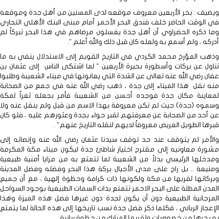
ويضيف : بحر الأربعين معروف موقعه لدى المسنين من أهل جدة وموقعه
في الوقت الحاضر خلف فندق البحر الأحمر أمام مبنى البنك الأهلي التجاري
وما ذكره الحضراوي أن أهل جدة يغسلون مرضاهم في هذا البحر تبركاً لم
أدركه ، ولم أسمع به ولعله كان قبل ذلك والله أعلم ".
وذهب المؤرخ محمد الكردي في التاريخ القويم إلى الاستدلال ينفي به ما
تناول عن بركات وأسطورة بحيرة الأربعين " لما اشتكى الناس إلى عثمان بن
عفان رضي الله عنه تعالى عن الشدة التي يعانونها في ميناء الشعيبة وطلبوا
منه نقل هذا الميناء إلى جدة ، ذهب رضي الله عنه في جمع من الصحابة
لمعاينة مكان جدة فوجده أحسن من الشعيبة فأمر بجعله ثغراً لمكة
وسموه (جدة) حيث لم تكن معروفة بهذا الاسم من قبل ولم ينقل عنه ولا
عن أحد من الصحابة عن معرفتهم لقبر حواء بجدة وعثورهم عليه ، فلو كان
قبرها الطويل العريض معروفاً لديهم لنقله التاريخ عنهم" .
والأمر لم يتوقف عند حد توقف سيدنا عثمان رضي الله عنه وإنصاته إلى
مشورة معاونيه إلى مقترح اختيار شاطئ جدة ليكون ميناء مكة المكرمة
ومدخلها الرئيسي بدلاً من الشعيبة لما تتمتع به من مزايا أمنية طبيعية
ومنيعة .. بل راج على مدى الأجيال بركة هذا البحر وفضله وفضل المدينة
وبركاتها لقربها من مكة ولكونها ذات كرامة وحظوة إلهية ، مع أن جميع
المدن المطلة على البحر الاحمر تتمتع بذات السمات الطبيعية بوجود السواحل
المرجانية الطبيعية دون أن يكون لجدة دون غيرها فضل هذه الميزة وهذا
الإعجاز الرباني ، فكلما ذكر فضل جدة نسب تاريخها إلى هذه الحالة لما يتمتع
به بحرها من خصوصيات ولقربها المبارك من حظوة ربانية.