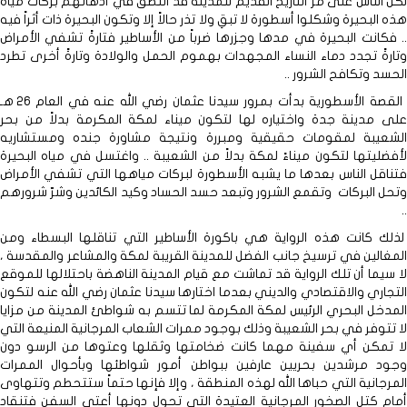
لكن الناس على مر التاريخ القديم للمدينة قد التصق في أذهانهم بركات مياه
هذه البحيرة وشكلوا أسطورة لا تبقِ ولا تذر حالاً إلا وتكون البحيرة ذات أثراً فيه
.. فكانت البحيرة في مدها وجزرها ضرباً من الأساطير فتارةً تشفي الأمراض
وتارةً تجدد دماء النساء المجهدات بهموم الحمل والولادة وتارةً أخرى تطرد
الحسد وتكافح الشرور ..
القصة الأسطورية بدأت بمرور سيدنا عثمان رضي الله عنه في العام 26 هـ
على مدينة جدة واختياره لها لتكون ميناء لمكة المكرمة بدلاً من بحر
الشعيبة لمقومات حقيقية ومبررة ونتيجة مشاورة جنده ومستشاريه
لأفضليتها لتكون ميناءً لمكة بدلاً من الشعيبة .. واغتسل في مياه البحيرة
فتناقل الناس بعدها ما يشبه الأسطورة لبركات مياهها التي تشفي الأمراض
وتحل البركات وتقمع الشرور وتبعد حسد الحساد وكيد الكائدين وشرّ شرورهم
..
لذلك كانت هذه الرواية هي باكورة الأساطير التي تناقلها البسطاء ومن
المغالين في ترسيخ جانب الفضل للمدينة القريبة لمكة والمشاعر والمقدسة ،
لا سيما أن تلك الرواية قد تماشت مع قيام المدينة الناهضة باحتلالها للموقع
التجاري والاقتصادي والديني بعدما اختارها سيدنا عثمان رضي الله عنه لتكون
المدخل البحري الرئيس لمكة المكرمة لما تتسم به شواطئ المدينة من مزايا
لا تتوفر في بحر الشعيبة وذلك بوجود ممرات الشعاب المرجانية المنيعة التي
لا تمكن أي سفينة مهما كانت ضخامتها وثقلها وعتوها من الرسو دون
وجود مرشدين بحريين عارفين ببواطن أمور شواطئها وبأحوال الممرات
المرجانية التي حباها الله لهذه المنطقة ، وإلا فإنها حتماً ستتحطم وتتهاوى
أمام كتل الصخور المرجانية العتيدة التي تحول دونها أعتى السفن فتنقاد