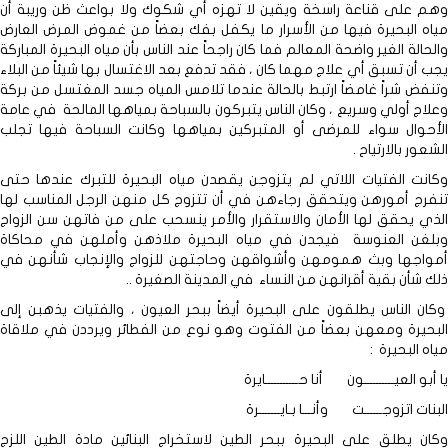
وهم على قناعة راسخة ويقين لا تهزه أي شكوك ولا بواعث ظن وريبة أن
مياه البحيرة فيها من الأسرار ما يكفل بفك بعضاً من غموض المرض العارض
والحالة الغير واضحة المعالم فما كان راجحاً عند الناس بأن مياه البحيرة المباركة
يجب أن تسبق أي علاج مهما كان ، فقد تدفع بعد الاغتسال بها شيئاً من البلاء
وتنفض شراً غامضاً ارتبط بالحالة عندما تلامس المياه جسد المغتسل من بركة
وعلاج أولي وسريع ، وكان الناس يتبركون بالسباحة بمياهها المالحة في عامة
الأحوال سواء للمرضى أو المتبركين بمياهها وكانت السباحة فيها تجلب
الشعور بالارتياح .
وكانت الفتيات اللاتي لم يتزوجن يقصدن مياه البحيرة للتبرك عندها حتى
تنفرج أمورهن ويتحقق رجاءهن في أن تتزوج كل منهن الرجل المناسب لها
الذي يحقق لها الأمان والاستقرار والأمر ينسحب على من فاتهن سن الزواج
وبلغن العنوسة فيجدن في مياه البحيرة ملاذهن وأملهن في محاكاة
أمواجها وبث همومهن وأشواقهن وحاجتهن للزواج والإنجاب شأنهن في
ذلك شأن بقية أقرانهن من النساء في المدينة الصغيرة ..
وكان الناس يطلقون على البحيرة أيضاً ببحر العيون ، والفتيات يذهبن إلى
البحيرة ومعهن بعضاً من الفتوت وهو نوع من الفطائر ويرددن في ملاقاة
مياه البحيرة :
يا أبو العيــــــــــون أنا حـــــــــــايرة
البنات اتزوجــــــت وأنـــا بـايـــــــرة
وكان يطلق على البحيرة ببحر الطين لاستخراج البنائين مادة الطين اللزج