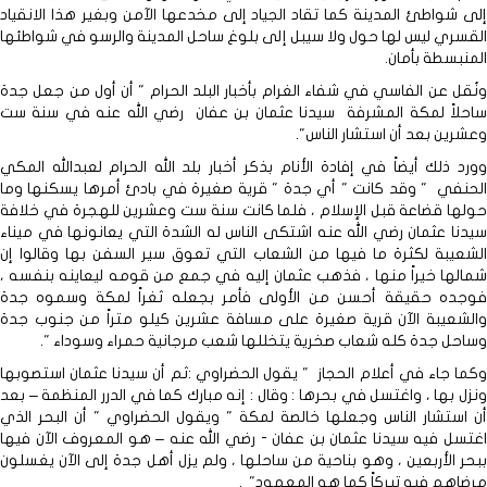
إلى شواطئ المدينة كما تقاد الجياد إلى مخدعها الآمن وبغير هذا الانقياد
القسري ليس لها حول ولا سيبل إلى بلوغ ساحل المدينة والرسو في شواطئها
المنبسطة بأمان.
ونُقل عن الفاسي في شفاء الغرام بأخبار البلد الحرام " أن أول من جعل جدة
ساحلاً لمكة المشرفة سيدنا عثمان بن عفان رضي الله عنه في سنة ست
وعشرين بعد أن استشار الناس".
وورد ذلك أيضاً في إفادة الأنام بذكر أخبار بلد الله الحرام لعبدالله المكي
الحنفي " وقد كانت " أي جدة " قرية صغيرة في بادئ أمرها يسكنها وما
حولها قضاعة قبل الإسلام ، فلما كانت سنة ست وعشرين للهجرة في خلافة
سيدنا عثمان رضي الله عنه اشتكى الناس له الشدة التي يعانونها في ميناء
الشعيبة لكثرة ما فيها من الشعاب التي تعوق سير السفن بها وقالوا إن
شمالها خيراً منها ، فذهب عثمان إليه في جمع من قومه ليعاينه بنفسه ،
فوجده حقيقة أحسن من الأولى فأمر بجعله ثغراً لمكة وسموه جدة
والشعيبة الآن قرية صغيرة على مسافة عشرين كيلو متراً من جنوب جدة
وساحل جدة كله شعاب صخرية يتخللها شعب مرجانية حمراء وسوداء ".
وكما جاء في أعلام الحجاز " يقول الحضراوي :ثم أن سيدنا عثمان استصوبها
ونزل بها ، واغتسل في بحرها : وقال : إنه مبارك كما في الدرر المنظمة – بعد
أن استشار الناس وجعلها خالصة لمكة " ويقول الحضراوي " أن البحر الذي
اغتسل فيه سيدنا عثمان بن عفان - رضي الله عنه – هو المعروف الآن فيها
ببحر الأربعين ، وهو بناحية من ساحلها ، ولم يزل أهل جدة إلى الآن يغسلون
مرضاهم فيه تبركاً كما هو المعهود" .