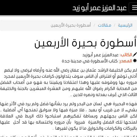
Toggle
navigation
الرئيسية
مقالات
أسطورة بحيرة الأربعين
أسطورة بحيرة الأربعين
الكاتب:
عبدالعزيز عمر أبوزيد
المصدر:
كتاب الأسطورة في مدينة جدة
لم يكن الخليفة الراشد عثمان بن عفان رضي الله عنه وأرضاه ليرضى ولا ليضع
أدنى توقع أو افتراض أن الناس سوف يتداولون كرامات بحيرة الأربعين لمجرد
مروره بها ووقوفه عليها وهذا اعتقادنا ويقيننا به فهو من أصحاب الفضل
من الصحابة الكرام رضوان الله عليهم ومن العشرة المبشرين بالجنة والخليفة
الثالث الذي عُرف بعدله ونصره للدين ..
فهذه البحيرة هي لسان من البحر ولم يرد بشأنها فضل ولم يرد في الأثر عنها
بشيء لا من قريب أو بعيد ، فلا ميزة فيها ولا سوابق تمنحها أي أفضلية ..
لكن الناس بجهلهم وبساطة تفكيرهم استباحوا ذلك الربط في العلاقة
لمنحها تلك الفضل والميزة فبرروا بأن مروره واغتساله بها قد أحل عليها
بالبركات والكرامات والخوارق ما لا يكون لغيرها .