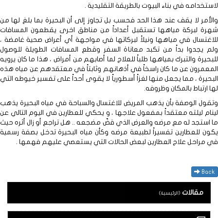
لاستخدامه في بناء البيوت بالطريقة التقليدية .
والأمر لا يقف عند هذا الحد فحسب بل تجاوز إلى أن البحيرة بما بلغ لها من
شهرة لبركة مياهها تستقبل أعداداً من مناطق اخرى يقطعون المسافات
للاغتسال في مياهها ونيلاً لبركاتها في مواجهة أي أعراض صحية غامضة ،
ولم يجدوا بداً من تكبد معاناة السفر وقطع المسافات الطويلة للوصول
للبحيرة والتبرك بمياهها طلباً للعلاج لما أصابهم من أمراض ، هذا ما كان يرويه
المعمرون عن ما كان راسخاً في أذهانهم وثابتاً في معتقدهم عن مياه هذه
البحيرة ، مما يجعل منها لغزاً أسطورياً لا يقوى أحداً على تفسير خيوطه التي
لها ارتباط بالمكان وظروفه.
وتقول الوصفة بأن يذهب المريض للاغتسال والسباحة في مياه البحيرة يذهب
لينام ليلته معتقداً بمفعول علاجها ، و يحكي للعطارين في اليوم التالي عن
ما استجد له مع مرضه والعرض الذي قضّ مضجعه .. هل تراجع أو زال أثره حيث
يكون للعطارين تفسيراً لطبيعة مرضه وكأن مياه البحيرة تدخل بصفة رسمية
في مراحل علاج العطارين لبعض الحالات التي يستعصي عليهم فهمها .
Back
مقالات
(الرئيسية)