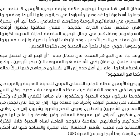
فكان الناس هنا قديماً تربطهم علاقة وثيقة ببحيرة الأربعين لا تبتعد عن
جعلها أسطورة لها غموضها وأسرارها في حياتهم ولها تأثيرها ومفعولها
السحري في تعاملاتهم اليومية وفكرهم الاجتماعي .. كما أنها أي البحيرة
هي متنفس سكان الحارات القديمة ، فعلى ضفافها يقضون أوقات
انسجامهم وصفاءهم في جمال البحيرة الملاصقة لحارات المدينة لكونها
لسان ممتد من البحر الأحمر ، وقد ارتبطت تاريخياً بالبحيرة ولازمت مسيرتها
ونموها ، فهي جزءً لا يتجزأ من المدينة ومن فكرها القديم .
وقد جاء في الجواهر المعدة في فضائل جدة "أن البحر الذي اغتسل فيه
سيدنا عثمان بن عفان رضي الله عنه هو المعروف الآن ببحر الأربعين ، وهو
بناحية ساحلها ، ولم يزل أهل جدة إلى الآن يغسلون مرضاهم فيها تبركاً بمائه
كما هو المعهود"
وبحيرة الأربعين مطلة للجانب الشمالي الغربي للمدينة القديمة وبالقرب من
سورها في حدوده الشمالية حيث مدخله المعروف بباب جديد وكان الناس
قديما يتبركون بهذه البحيرة ويعتقدون بأن مياها تشفي الأمراض وتحلّ
الشفاء لمن يمسح أطراف وأجزاء من جسده بها ، إلى الدرجة التي تجعل من
المعالجين الشعبيين والعطارين وذوي النصح والخبرة يشيرون إلى من يعاني
من شكوى لأمراض غير معروفة المعالم وغير واضحة ولا علاج لها في
أجنداتهم وأعشابهم العلاجية بالتوجه العاجل لمياه البحيرة خلال الفترة
المسائية قبل مغيب الشمس للاغتسال بماء البحيرة والسباحة فيها لما أمكن
من الوقت وما أتيح لهم من القدرة (62).