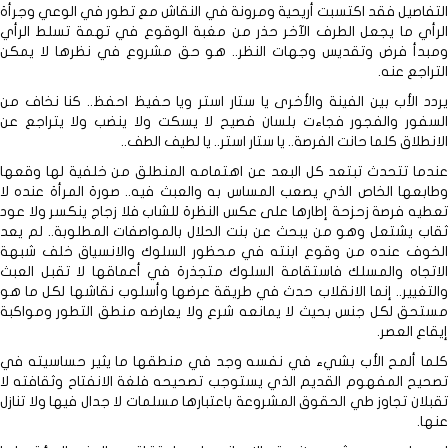
التفاصيل فقد اكتسبت أريحية ومرونة في النقاش مع تطور في الوعي وجرأة
الرأي ما يجعل الطرف الآخر حذر من مغبة الوقوع في تهمة تسلط الرأي
ومبدأ فرض وتقديس وجهات النظر.. هو حق مشروع في نظرها لا يمكن
التراجع عنه.
يردد الأب بين الفينة والأخرى يا ستار استر ويا حفيظ احفظ.. كنا نخاف من
السفور والفجور فجاءت بلسان فصيح لا يسكت ولا ينضب ولا يتراجع عن
الانطلاق كلما حانت الفرصة.. يا ستار استر.. يا لطيف الطف..
عندما تتحدث تبتعد كل البعد عن اهتمامه المنطلق من خلفية لها وقعها
وطابعها الخاص الذي يصعب المساس به والعبث فيه.. صورة المرأة عنده لا
تعطيه فرصة زحزحة إطارها على عكس النظرة للشاب فلا زجاج ينكسر ولا عود
ثقاب يشتعل وهو من يبحث عن بنت الحلال بالمواصفات المطلوبة.. لم يعد
الخوف عنده من وقوع ابنته في محظور السلوك والانسياق خلف شبهة
الاتجاه والمسلك فاستقامة السلوك متجذرة في أعماقها لا تقبل العبث
والتغيير.. إنما الانقلاب حدث في طريقة عرضها وأسلوب نقاشها لكل ما هو
مستحق لكل جنس بحيث لا يمانعه شرع ولا يعارضه منطق التطور ومواكبة
إيقاع العصر.
كلما ألمح الأب بشيء في نفسه وجد في منطقها ما يثير حساسيته في
تصحيح المفهوم القديم الذي يستوجب تصحيحه فلغة الانفتاح وثقافته لا
تقبلان تجاوز طي الحقوق المشروعة باعتبارها مسلمات لا جدال فيها ولا تنازل
عنها.