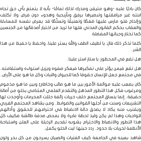
كان باديًا عليه -وهو متيقن ومدرك لذلك تمامًا- بأنه لا يتمتع بأي حق تجاه
ابنته غير مرافقتها وتبصيرها برفق وبأريحية وهدوء دون فرض ولا تكلف
وإلحاح فلو مارس عليها ضغطًا وتعنيفًا وتسلّطًا قد يعرض نفسه للمساءلة
والعقاب بحكم القانون المدني فلها ما تريد من اختيار أصدقائها من الجنسين
كما تختار وجباتها المفضلة.
كلما تذكر ذلك قال: يا لطيف الطف والله يستر علينا، واحفظ يا حفيظ من هذا
الشر..
هل تقع في المحظور: يا ستار استر علينا..
هل تقع فيمن يؤثر على تفكيرها فيعكر صفوه ويزيل استواءه واستقامته..
في مجتمع جعل للإنسان حقوقا كما للحيوان والنبات وكل ما هو على الأرض..
كان يصعب عليه موائمة الأمور بين ما هو صائب وخاطئ وبين ما هو مذموم
ومرغوب فكل هذا التطور المذهل والتقدم العلمي المتنامي يخلو من أصالة
حقيقة.. إنما ينساق المجتمع خلف حريات زائفة حللت المحرمات وأوجدت لها
التشريعات وسنت من أجلها القوانين والضوابط.. ومن يشاهد المجتمع الغربي
ويقترب منه يكاد لا يصدق حالة الانضباط في احترامهم للحقوق وأدائهم
للواجبات وهذا لم يكن وليد لحظة عابرة ولا بمحض صدفة طائشة فكيف كل
هذا التطور والانضباط والاحترام يشوبه تقديم الرذيلة على العلن واستباحة
الأنظمة لحريات بلا حدود.. ردد حينها: ليت الحلو يكمل..
شاهد بعينه في الجامعة كيف الفتيات والصبيان يسرحون من كل بحر ولون