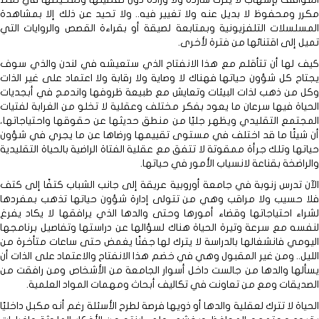
مكرر ومحفوظ لا بديل عنه ولا تغيير فيه.. ولا تحيد عن ذلك إلا بمشاهدة
المسلسلات التلفزيونية وبمتابعة لصيقة أو بقراءة القصص والروايات التي
تميل إلى اقتنائها من فترة لأخرى.
كيف لها أن تتأقلم مع هذا الانفتاح الذي ستعيشه في لندن والذي سوف
يجتاح كل شؤون حياتها فهناك لا وصاية ولا رقابة ولا اعتماد على غير الذات
وكل من ذهب لذات البيئات وتعايش مع طبيعة ظروفها واندمج في أبجديات
الحياة فيها سرعان ما يعود بفكر مختلف وعقلية لا تخلو من الغرابة لفتيات
المجتمع التقليدي ويظهر جليًا من منطق حديثها عن حقوقها واحتياجاتها،
أن شيئًا ما قد اختلف في مستوى تقييمها ورضاها عن ما يجري في شؤون
حياتها وتلك جرأة ممقوتة لا تتفق مع عقلية الفتاة الراضية بالحياة التقليدية
والراضخة بقناعة لانسياب الأمور في حياتها.
الآن تدرس زنوبة في جامعة أوروبية عريقة إلى جانب الشباب كتفًا إلى كتف
فلا حسيب ولا مراقب وهي من تتولى إدارة شؤون حياتها تذهب بمفردها
لشراء احتياجاتها وقضاء أمورها وحتى والدها الذي يرافقها لا يكاد يفرغ
لنفسه مع سرعة وتيرة الحياة هناك لسؤالها عن دراستها وتفاصيل برنامجها
اليومي فانشغالها بالدراسة لا يترك لها جفنًا يغمض حتى ساعات متأخرة من
الليل.. ومن غير المقبول وهي في خضم هذا الانفتاح والاعتماد على الذات أن
يسألها والدها من جالست داخل أسوار الجامعة من الأشخاص ومن رافقت من
الصديقات ومع من تعاونت في تكاليف أبحاث ومهمات المواد العلمية.
الحياة لا تترك لعقلية والدها أو ذويها فرصة لطرح الأسئلة رغم أنه مكبل داخليًا