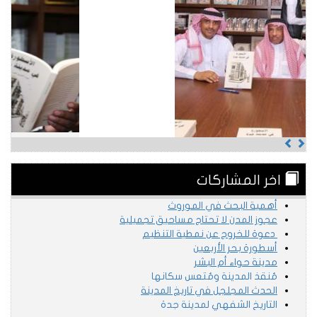
Previous
Next
اخر المشاركات
أهمية البحث في الموروث
عجوز المدن لا تحتاج مساحيق تجميلية
دعوة للخروج عن نمطية التنظيم
أسطورة بحر الأربعين
مدينة حواء أم البشر
مُنقذ المدينة ومُتعس سكانها
الحدث المجلجل في تاريخ المدينة
التاريخ الشفهي لمدينة جدة