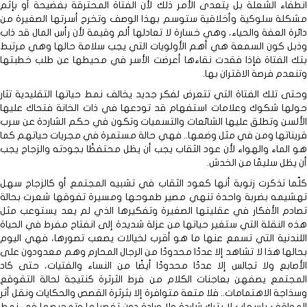
انطفاء الشعلة بل يتعدى الأمر ذلك لأن الفتاة المحترقة بفضيحة أو بإثم
مشكلة سلوكية وأخلاقية ستوسم بهذا الوصف وتخرج أسرتها الصغيرة من
دائرة العفة والحياء، وهي خسارة لا تعادلها ألم وقيمة لأن رأس المال قد ذاب
وذبل كون السمعة هي أهم الأولويات التي يجب سلامة حالها وهي مرتبط
بتك الفتاة فإذا فقدت نقاءها أعرضت الأسر في محيطها عن طلب خطبتها
وتنعدم فرصة الاقتران بها.
وحتى تلك الفتاة التي تتعرض لفكر جديد يخالف نمط حياتها التقليدية تثار
حولها شكوك وعلامات استفهام قد تودعها في ذات الخانة فتحاك عليها
الألسن وتطلق عليها الشائعات والتسميات وتكون في حكم الشاردة عن سرب
قريناتها ومن في مثل وضعها.. فهي حالة مستمرة في مجريات حياتهم كما
هو الماء والهواء لأن عود الثقاب يجب أن يظل محتفظًا بجودته والزجاج يجب
أن يظل سليمًا من الخدش.
كلّما تذكرت زنوبة أنها كعود الثقاب في تشبيه المجتمع أو كالزجاج سهل
تهشيمه بضربة واحدة تنهي مصير طموحها ومسيرة تفوقها شعرت بحالة
تصادم الأفكار في عقليتها الصغيرة وتفكيرها الذي لم يعد يستوعب مثل
هذه النقلة التي ستغير حياتها من عزلة شديدة إلى انفتاح مفرط في الحياة
اللندنية التي تسمع عنها ما هو أقرب لخيالات يصعب تصورها، فهي اليوم
بحالها هذا لا تشاهد إلا عددًا محدودًا من الرجال المحارم وهم معدودون على
الأصابع ولا تجالس إلا عددًا محدودًا أيضًا من النساء والفتيات، حتى كاد
المجتمع يصفهن بعاجنات الكلام من فرط الثرثرة كنتيجة لحالة التقوقع
وسذاجة الاهتمامات.. فلا متعة متوافرة إلا بثرثرة القصص والحكايات ونقل أثر
المواقف بإسهاب لا يترك شاردة ولا ورادة دون تفصيلها وتمحيصها في نمط