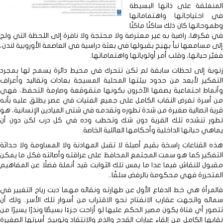
المنغلقة على ذاتها البسيطة
في احتياجاتها واهتماماتها
وطموحاتها كان ذلك ساكنًا ماكنًا
في فكرها، راضية به غير معترضة ولا محتجة ولا نافرة إلى اللحظة التي ولج
إلى مسامعها نبأ بهيج بقبولها في بعثة دراسية في العاصمة الأوروبية لندن،
فغيّر حياتها، وقلب أمر أولوياتها واهتماماتها.
زنوبة إلى لحظات سابقة لم تكن تتحرك في محيط دائرة يسمح لها بمجرد
التفكير لأبعد من حدود بيئتها المحلية المسيجة بعادات وتقاليد وأعراف
وأنماط اجتماعية يصفها الآخرون بكونها متقوقعة وصارمة التحفظ، فهي
من أسرة تفرض النقاب الكامل على جميع الفتيات في عصر يطلق عليه بأنه
قرية اتصالية صغيرة من شدة تطوره وتقدمه في شتى الميادين الإنسانية، هو
تطور تنشده تلك القرية دون شك وتخطب وده في كل درب لكن دون أن
يماهي حياتها الداخلية وأحكامها العائلية الخاصة.
هذه القناعات راسخة بقيم أصيلة لا تقبل المهادنة ولا المساومة ولا حداثة
التفكير كما هو سمت المجتمع المحافظ على عراقته وأصالته فكل ما يمكن
مقبول للنقاش فيما عدا ما يمس تلك الثوابت قيد أنملة فضلًا عن المفاهيم
المتحررة فهي محكومة بالرفض سلفًا..
فالمرأة هي خط الدفاع الأول عن طهارته ونقائه مهما دبت رياح التغيير في
سمائه واتجهت عقارب الانفتاح نحو الاقتراب من أسوار تلك الأسر.. ولك أن
تتصور أي فتاة يكون مصير الحكم عليها لو أزاحت جزءًا بسيطًا ونذرًا يسيرًا من
نقابها الكامل من إلقاء عبارات القدح والذم والانتقاد وتوبيخ أسرتها الصغيرة