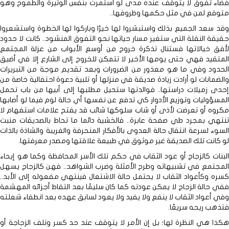
فضاء تفوق لا يتوقف عنده مدى لو استمرت بنفس الوتيرة والطموح وهو
متوقع لمن في مثل حكمها وظروفها..
وقد سعد الجميع بذلك واستبشروا لها خيرًا وباركوا لها الخطوة واستشعروا
حقيقة النقلة التي ستغير مسار حياتها نحو التفوق المنشود.. كانت لا حدود
لأفق خيالاتها فستنال تذكرة خروج من أوسع الأبواب من عزلة المجتمع
المتقيد فهي حتى يومها الأخير لا تتمكن للخروج إلى الشارع إلا في أضيق
الحدود وفي ما هو معذور من الضرورات وبعد تقديم موجة من التبريرات
والضمانات لو أرادت زيادة صديقة في منزلها أو تلبية دعوة احتفالية خاصة من
إحدى زميلات دراستها.. فوالدتها ستحيل مطلبها إلى أبيها من باب تحمل
المسؤوليات وتوزيع الأدوار كي تدفع عن نفسها أي حالة لوم فيما لو أصابها
مكروه أو تعرضت لأذى أو شاب سلوكها شائب قد يفتح علامات استفهام لا
تنتهي بمجرد طي صفحة عابرة.. فالخشية دائما ما تحاط بالصديقات منبت
السوء لسرعة انتقال حالة العدوى بالأفكار المنحرفة والغريبة والشاذة بالذات
لو كانت تلك الصديقة غير موثوق في طبيعة علاقتها ومصدر معرفتها.
البنات كالزجاج أو عود الثقاب في حكم تلك الأسر المحافظة وكما هو إيحاء
المجتمع في تشبيهاته وطرح الأمثلة وضرب الشواهد.. فهن كالزجاج يسهل
كسره وكأعواد الثقاب لا يحتمل حالة الاشتعال فينتهي مفعوله إلى الأبد..
ففي حالة الزجاج لا يمكن عودته كما كان سليمًا بعد التقاط أجزائه المهشمة
وفي أعواد الثقاب لا ينفع ولا يفيد ولا يعود لسابق عهده بعد انطفاء شعلته
فتذهب ريحه سريعًا.
هكذا هي النظرة لها؛ بل إن الأمر لا يتوقف عند حد كسر وتلف الزجاجة أو