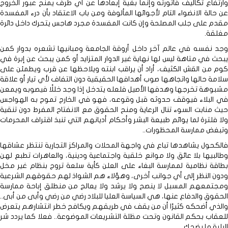
وارتفاع تكاليف فاتورته وإنما بغية إبعادها عن أي طرف يمنح عبور الخروج
عن حالة الانضواء التام لأجوائها المألوفة ومن باب الاعتقاد بأن درء المفسدة
مقدم على جلب المصلحة وإن كانت المفسدة مجرد هاجس يتحرك داخل دائرة
مغلقة.
وجد نفسه في عالم آخر داخل أروقة الجامعة ومبانيها تشعره بدوار كمن
يبحث في متاهة ليس لها نهاية غير الدوار المتزايد أو كمن يبحث عن إبرة في
كوم من القش الكثيف، أراد أن يراقب ابنته ويلاحظها عن قرب ويطمئن على
سلامة حالها واتجاهها صوب أهدافها الحقيقية دون التفاف لأي تيار أو علاقة
مشبوهة تخرجها وهدفها الأصيل فلعله يتدخل إذا وجد خللًا فيصوبه ويمعن
في البلاء فيوقف حدوثه قبل وقوعه، فهو في الخارج تموج به الهواجس
حيث منابت السوء تنال الرعاية ومنح الحقوق مع الانفتاح المفرط دون تنقية
ولا فلترة لما يوائم طبيعة البشر وأحكام أديانهم التي تنبذ اقتراف المحرمات
وتبغض ممارسة المحظورات..
فالكحول يشاهدها تباع في واجهة المحلات والمراكز التجارية تنتظر عشاقها
وطالبيها بلا عائق ولا موانع خلقية واجتماعية ودينية، والعاهرات تطبع لهن
بطاقة نظامية لممارسة البغاء على العلن كأية سلعة تروج بنظام غير مخل
ودون النظر إلى أي جوانب أخرى، وهؤلاء هم الشواذ لهم حقوقهم الشرعية
ومجتمعهم المسبل لا ينصح ولا يرشد ولا يعالج من منطلق إباحة ممارسة
الحقوق والدفاع عنها، هي السياسة العليا للبلاد رضي من رضي وأبى من أبى..
والذي أضحكه كثيرًا أن من يقف في طريقهم ويكافح خطر انتشارهم يتعرض
للعقاب بحكم القانون وتحت مظلة التشريعات الموضوعة.. فعلا كما يردد شر
البلية ما يضحك.