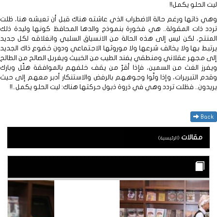
ليت الحلو يكمل!!
وهي ذاتها ورغم حالة الاضطراب الذي عاشته هناك قبل أن تعيشه هنا، ظلت
تردد ذات المقولة.. هي فخورة بنموذج والدها المحافظ كونها وليدة ذلك
المنتج، لكن ليس إلى هذه الحالة من الانسياق السلبي وانغلاقه لكل جديد
يرتبط بها ولا يخالف شرعها ولا موروثها الاجتماعي ودون خضوع ذاك الجديد
إلى مجهر عقلاني ومنطقي يفند الطيب من الخبيث ويغربل الصالح من الطالح
ويفرز الغث من السمين، فإذا أقرّ من يقف خلفهم بالموافقة هلّل وبارك
وقدم التبريرات، وإذا ولّوا وجوههم بالرفض والاستنكار أدبر معهم إلى حيث
يريدون.. فظلت تردد وهي في ذروة ذبول حركتها هناك: ليت الحلو يكمل..!!
Back
مقالات
(الرئيسية)