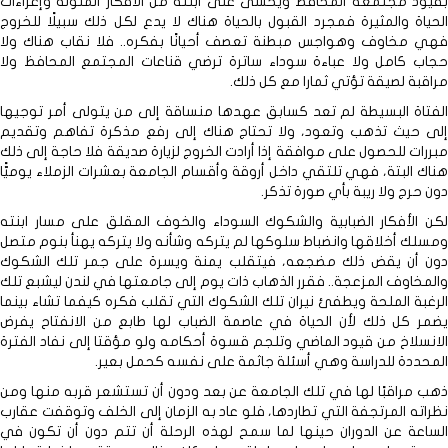
بقيود مجتمعه المحافظ ويخشى على ابنته من الأفكار الملوثة وإغراءات
الحياة والمثيرة فمجرد القبول بالحياة هناك لا يدع لكل ذلك سبيلًا للخروج
فهي مخاوف وهواجس مبطنة تعصف أحيانًا بفكره.. فلا نقاب هناك ولا
حجاب كامل ولا عباءة سوداء ساترة ترضي قناعات المجتمع المحافظ ولا
مراقبة لصيقة تؤتي ثمارا مع كل ذلك.
الفتاة البسيطة لم تعد كسابق عهدها منساقة إلى من يتولى أمر توجيها
إلى حيث تذهب وتعود، ولا تحتاج هناك إلى رفع مذكرة تفاهم وتقديم
مبررات للحصول على موافقة إذا أرادت الخروج لزيارة صديقة فلا حاجة إلى ذلك
هناك البتة، فهي تلتقي داخل أروقة وأقسام الجامعة بعشرات الزملاء يوميًّا
دون حرج ولا ريبة بأي صورة تذكر.
لكن الأفكار الضبابية والشكوك السوداء والخوف المقلق على مسار ابنته
ومسلك أخلاقها وانضباط سلوكها لم يتركه وشأنه ولا يتركه يهنأ بنوم متصل
دون أن يقض ذلك مضجعه، فيتقلب يمنة ويسرة على جمر تلك الشكوك
والمخاوف المزعجة.. فقرر الذهاب ذات يوم إلى جامعتها في لندن ليشبع تلك
الرغبة الملحة ويطفئ نيران تلك الشكوك التي تقلب فكره كيفما تشاء بينما
يضمر كل ذلك لأن الحياة في عاصمة الضباب لها طابع من الانفتاح يفرض
الانسلاخ من قيود الماضي وتلجم قسوة أحكامه ولو مؤقتا إلى نفاد الفترة
المحددة للدراسة وهي أسئلة جاثمة على نفسه كحمل بعير.
ذهب مراقبًا لها في تلك الجامعة عن بعد ودون أن تستشعر قربه منها ومن
نظراته المرتجفة التي تطاردها، فلو عاد به الزمان إلى الخلف وتوقفت عقارب
الساعة عن الدوران حينها لما سمح لهذه الرحلة أن تتم دون أن تكون في