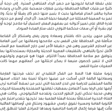
على نقطة البداية لخروجها من حصن الرداء المتناهي السترة.. إلى درجة أن
كثيرًا من فتيات العائلة المحافظة يرتدين قفازات منسحبة على الأيدي وعباءة
ساترة يبالغن اتساع قياساتها بحيث لا يتبين منها خصر كان رفيعًا أو بدينًا، ولا
تميز به السمينة الممتلئة من الرفيعة نحيلة الجسد، لأن الرداء أوسع من حدود
قدرة الناظر على تمييز أخواته عن بعضهم البعض لاستبيان أية ملامح لوجه أو
لون بشرة أو أي سمات محكمة التواري خلف ستار العباءة السوداء.
وكثير منهن يرتدين ذلك باقتناع وسعادة ودون رفض واستنكار لأن القناعة
متأصلة في المحافظة على النفس بدرء ملامحها ومفاتنها عن أعين العامة
غير المحارم الشرعيين وهن في حقيقة الأمر لسن خارج المنافسة مع النساء
الأقل تحررًا بالتباهي بالتقليعات العصرية الحديثة والمجاراة بمستحدثاتها بما
يتوافق مع سلامة المحافظة بمبدأ الالتزام، فهذا هو شرعهم وثوابتهم
التي لا تتغير كحصون منيعة لا يمكن اجتثاثها من أعماقهم مهما كانت
المغريات مثيرة للنفس.
زنوبة سليلة هذا النمط من الفكر التقليدي لم تخف فرحتها العارمة
وسعادتها البالغة التي أسكبت من عينيها دموعًا ثمينة بعد اعتلاء اسمها
قائمة المبتعثين للدراسة في لندن المدينة التي تجبر من تسقط أقدامه ثرى
أرضها على الرضا بمبدأ التعامل بمعطيات ثقافتها المنفتحة والمسبلة الحريات
وهي مدينة تحكي تاريخ التطور الحديث وتقدمه التكنولوجي.. وكانت هي
الفتاة الجديرة استحقاقًا بمنحة البعثة العلمية بعد تخرجها بتقدير امتياز في
الثانوية العامة ومسيرة تفوق دراسي مشهود ومتتالٍ في أوساطها العائلية
فأتت إليها فرصة إكمال الدراسة الجامعية وبعدها للمراحل العليا لتنطلق إلى