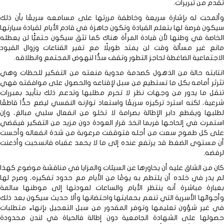
تقدم من تبريرات.
وألمحت له بإشارة سريعة وخاطفة مررتها على مسامعه سريعًا بأن ذلك
سيكون فرصة لها بتعلم القيادة وتكون جاهزة في قادم الأيام لقيادة سيارتها
الخاصة في وطنها لأن قيادة المرأة هناك كما تثق سيكون حتميًّا لن يعطله
مانع غير مسألة وقت لن يمتد طويلًا مع تغير القناعات وزوال القيود
الاجتماعية الضاغطة لحاجز التطور وتقف سدًّا لنهوض المجتمع وانطلاقه.
انتابته حالة من الذهول كصدمة مدوية منعته من التفكير للحظات وهي
تثرثر أمامه بكل ما تستطيع من سبل لإقناعه والحصول على موافقته فهي
تنقل ما يدور من وجهات نظر لا تحرم مطلبها وتدعم ذلك بتأييد بمبررات
شرعية، لكنه استرد تركيزه سريعًا واستعاد توازنه النفسي ليضع حدًّا قاطعًا
لطلبها ويقطع دابر الإطالة بصرامة لا تخلو من انفعال سلبي مبالغ، وإن
استمرت في إلحاحها فربما اتخذ قرار العودة دون مزيد من التفكير فيقضي
على كل طموح سعت من أجله فتوقفت مرعوبة من شدة انفعاله وأحست
أن مستوى الضغط قد يرتفع عنده إلى ما لا يحمد عقباه فانسحبت وأذعنت
لرفضه.
كان من الشاق عليه أن يحاورها عن السيئات والمزايا في مناقشة موضوع كهذا
لم يدر في خلده أن يلتطم به يومًا من الأيام مع حدود تفكيره، وصرح لها
بعبارة مباشرة أنه ينتظر الأيام والساعات لعودتها إلى موطنها سالمة
وأجوائها الأسرية التي تنعم بحمايتها واحتضانها وألا حديث سيكون بعد ذلك
في غير شؤون تعليمها وتوفر المقدور من سبل التعجيل بإنهاء متطلبات
حصولها على الشهادة الجامعية دون إطالة فالحياة في لندن محدودة