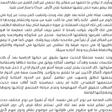
وبأزياء لا تواري ما خلفها من مفاتن ولا تخفي غير النذر القليل من بقايا الجسد
فلا يرفع بصره حتى يلقيها مغشية على الأرض.. مرددًا يا ستار استر علينا..
وقعت عيناه على ابنته بعد طول عناء وبحث وتنقيب كمن يبحث عن إبرة في
كوم من القش.. لكنه رآها على ما كانت عليه من ستره واحتشام ووجدها لا
تلتفت إلى تلك الحريات المنفلتة بل صورة حقيقية لنتاج بيئة محافظة انطلقت
في تلك الأجواء بثوابت راسخة لا تتغير بزيف الركض خلف ممارسة ما هو
مخالف لشرعها وثقافتها الاجتماعية.. فخجل من شكوكه وهواجسه وفر
من المكان قبل أن تقرأ في ملامحه نظرات ريبة وشك.. فهي كما هي لا ترفع
ناظريها إلا في حدود ضيقة ولا تماشي غير مثيلاتها في السلوك والالتزام
والانضباط فشكر ربه وعاد أدراجه سريعًا..
وجد نفسه مندفعًا للحديث معها بشوق عن حياتها الدراسية بعد أن زالت
ملابسات نفسه وهدأت عواصف أفكاره ووثق في سلامة خطاها واستقامة
سلوكها.. كان الحديث يفتح لزينب فرصة أمتع في الحوار الذي لا خجل فيه ولا
انضواء لأفكار الآخرين غير ما تقتنع به وتؤمن، واكتسبت سعة في الحوار ما
يجعلها تنطلق وتسهب في تفاصيل أعمق من الحدود المتاحة لإنتاج
مجتمعها التقليدي، لكنه لم يخف حساسيته كلما أطالت معه حديث
المطالب لحقوق المرأة المهضومة وعدم مراعاة المجتمع لإنتاجها ودورها
ومشاركتها الفاعلة.
كانت الصدمة من نوع آخر في نفسه، أدرك أن تغييرًا من نوع مختلف حدث
في تفكير ابنته فلم تعد تلك التي تستلم لحالة فرض رأي دون اقتناع
بمحتوى ما هو مطروح على طاولتها من موضوع نقاش ودون فهم لأدق