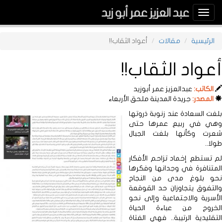
Toggle
navigation
الرئيسية
مقالات
أعواد الثقاب!!
أعواد الثقاب!!
الكاتب:
عبدالعزيز عمر أبوزيد
المصدر:
جريدة المدينة ملحق الأربعاء
بلغت السعادة عند زنوبة ذروتها
وهي في ربيع عمرها حتى
شعرت وكأنها بلغت الجبال
طولا..
لم تستطع إخماد تزاحم الأفكار
المتنافرة في وجدانها وفكرها
نحو بلوغ مدى من النجاح
والتفوق يتجاوزان حد القوقعة
الأسرية والاجتماعية وإلى نحو
الخروج من عباءة الحياة
التقليدية الرتيبة.. فهي الفتاة