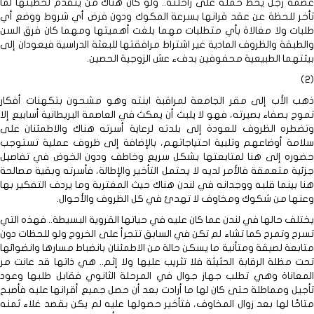
عصمة رجل يحط حمله على راحلته.. ولو كان هناك من يتقدم لخطبتها لما
تأخر للحظة عن عقد قرانها بسرعة المكوك ودون فرض أي شروط ووضع أي
طلبات ولا مغالاة بأي متطلبات مهما بلغت أهميتها ومهما كان فرق السن
والطبقة والظروف المادية غير اشتراط مرافقتها للبعثة الدراسية فيعودان إلى
بيئتهما الطبيعية محفوفين بدفء عش الزوجية الحصين.
(2)
ذهب الأب إلى مقر الجامعة لمراقبة ابنته وهو مشحون بتكهنات أفكار
تموج بصفاء بصيرته، فهو لا يلبث أن يمكث في العاصمة البريطانية أسابيع إلا
وتضطره الظروف للعودة إلى بلدته لرعاية أسرته هناك والاطمئنان على
سلامة أوضاعهم وتلبية احتياجاتهم، بالإضافة إلى ظروف عملية تستوجب
حضوره إلى هنا لمتابعتها بشكل سريع وخاطف ودون الخوض في تفاصيل
جزئية متعمقة فالأمر لديه لا يحتمل التأخير والإطالة، فأسرته وبقية مصالحة
هنا بينما قلبه ووجدانه في لندن هناك حيث المغتربة وما يردف التفكير بها
وعنها من شكوك ومخاوف لا تهدئ في كل الظروف والأحوال.
يختلف حالها في لندن عما كان عليه في حياتها القروية البسيطة.. فهذه التي
تسرح وتمرح كما تشاء لم تكن في السابق تتجرأ على الخروج ولو للحظات دون
متابعة لصيقة ومتأنية ما يسكن حالة من الاطمئنان بانضباط مسارها وانضوائها
تحت مظلة الرقابة الحثيثة فلا تثريب عليها ولا إثم.. هي ذاتها قد عانت مر
المعاناة وهي تطلب جهاز جوال في المرحلة الثانوي فقابل طلبها وعود
تأجيل ومماطلة حتى كان لها ما أرادت بعد أن حصل جميع أقرانها عليه فأصبح
متاحًا لها بعد زوال المخاوف، فتأخير حصولها عليه لم يكن بقصد غلاء ثمنه