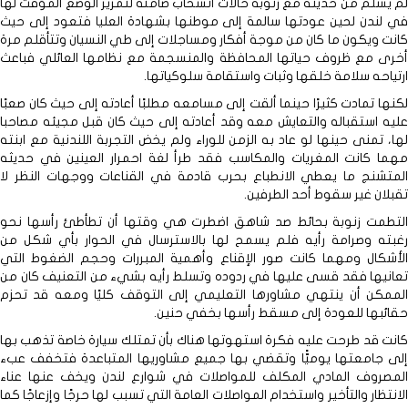
لم يسلم من حديثه مع زنوبة حالات انسحاب صامتة لتمرير الوضع المؤقت لها
في لندن لحين عودتها سالمة إلى موطنها بشهادة العليا فتعود إلى حيث
كانت ويكون ما كان من موجة أفكار ومساجلات إلى طي النسيان وتتأقلم مرة
أخرى مع ظروف حياتها المحافظة والمنسجمة مع نظامها العائلي فباعث
ارتياحه سلامة خلقها وثبات واستقامة سلوكياتها.
لكنها تمادت كثيرًا حينما ألقت إلى مسامعه مطلبًا أعادته إلى حيث كان صعبًا
عليه استقباله والتعايش معه وقد أعادته إلى حيث كان قبل مجيئه مصاحبا
لها، تمنى حينها لو عاد به الزمن للوراء ولم يخض التجربة اللندنية مع ابنته
مهما كانت المغريات والمكاسب فقد طرأ لغة احمرار العينين في حديثه
المتشنج ما يعطي الانطباع بحرب قادمة في القناعات ووجهات النظر لا
تقبلان غير سقوط أحد الطرفين.
التطمت زنوبة بحائط صد شاهق اضطرت هي وقتها أن تطأطئ رأسها نحو
رغبته وصرامة رأيه فلم يسمح لها بالاسترسال في الحوار بأي شكل من
الأشكال ومهما كانت صور الإقناع وأهمية المبررات وحجم الضغوط التي
تعانيها فقد قسى عليها في ردوده وتسلط رأيه بشيء من التعنيف كان من
الممكن أن ينتهي مشاورها التعليمي إلى التوقف كليًا ومعه قد تحزم
حقائبها للعودة إلى مسقط رأسها بخفي حنين.
كانت قد طرحت عليه فكرة استهوتها هناك بأن تمتلك سيارة خاصة تذهب بها
إلى جامعتها يوميًّا وتقضي بها جميع مشاوريها المتباعدة فتخفف عبء
المصروف المادي المكلف للمواصلات في شوارع لندن ويخف عنها عناء
الانتظار والتأخير واستخدام المواصلات العامة التي تسبب لها حرجًا وإزعاجًا كما