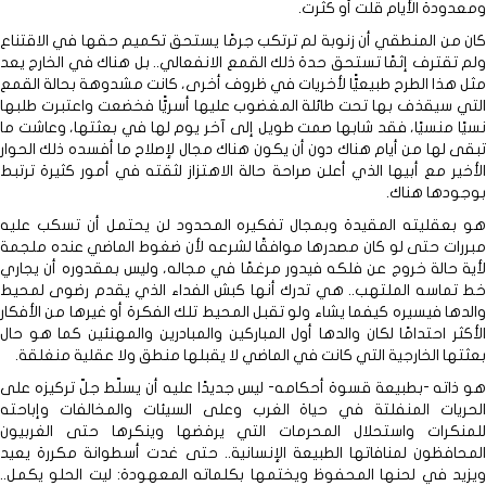
ومعدودة الأيام قلت أو كثرت.
كان من المنطقي أن زنوبة لم ترتكب جرمًا يستحق تكميم حقها في الاقتناع
ولم تقترف إثمًا تستحق حدة ذلك القمع الانفعالي.. بل هناك في الخارج يعد
مثل هذا الطرح طبيعيًّا لأخريات في ظروف أخرى، كانت مشدوهة بحالة القمع
التي سيقذف بها تحت طائلة المغضوب عليها أسريًّا فخضعت واعتبرت طلبها
نسيًا منسيًا، فقد شابها صمت طويل إلى آخر يوم لها في بعثتها، وعاشت ما
تبقى لها من أيام هناك دون أن يكون هناك مجال لإصلاح ما أفسده ذلك الحوار
الأخير مع أبيها الذي أعلن صراحة حالة الاهتزاز لثقته في أمور كثيرة ترتبط
بوجودها هناك.
هو بعقليته المقيدة وبمجال تفكيره المحدود لن يحتمل أن تسكب عليه
مبررات حتى لو كان مصدرها موافقًا لشرعه لأن ضغوط الماضي عنده ملجمة
لأية حالة خروج عن فلكه فيدور مرغمًا في مجاله، وليس بمقدوره أن يجاري
خط تماسه الملتهب.. هي تدرك أنها كبش الفداء الذي يقدم رضوى لمحيط
والدها فيسيره كيفما يشاء ولو تقبل المحيط تلك الفكرة أو غيرها من الأفكار
الأكثر احتدامًا لكان والدها أول المباركين والمبادرين والمهنئين كما هو حال
بعثتها الخارجية التي كانت في الماضي لا يقبلها منطق ولا عقلية منغلقة.
هو ذاته -بطبيعة قسوة أحكامه- ليس جديدًا عليه أن يسلّط جلّ تركيزه على
الحريات المنفلتة في حياة الغرب وعلى السيئات والمخالفات وإباحته
للمنكرات واستحلال المحرمات التي يرفضها وينكرها حتى الغربيون
المحافظون لمنافاتها الطبيعة الإنسانية.. حتى غدت أسطوانة مكررة يعيد
ويزيد في لحنها المحفوظ ويختمها بكلماته المعهودة: ليت الحلو يكمل..